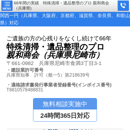
66年間の実績 特殊清掃・遺品整理のプロ 親和商会
（兵庫県)
MENU
関西一円（兵庫県、大阪府、京都府、滋賀県、奈良県、和歌山
県）対応
ご遺族の方の心残りをなくし続けて66年
特殊清掃・遺品整理のプロ
親和商会（兵庫県尼崎市）
〒661-0982 兵庫県尼崎市食満3丁目3-1
・建設業許可番号
兵庫県知事 許可（般一5）第218639号
・適格請求書発行事業者登録番号(インボイス番号)
T8810578488831
無料相談実施中
24時間365日対応