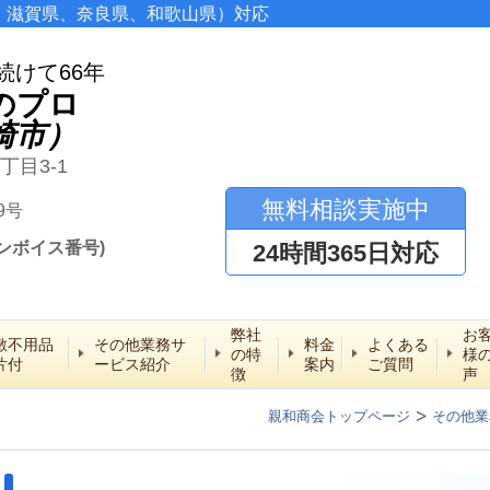
、滋賀県、奈良県、和歌山県）対応
続けて66年
のプロ
崎市）
丁目3-1
無料相談実施中
9号
ンボイス番号)
24時間365日対応
弊社
お
敷不用品
その他業務サ
料金
よくある
の特
様
片付
ービス紹介
案内
ご質問
徴
声
親和商会トップページ
その他業