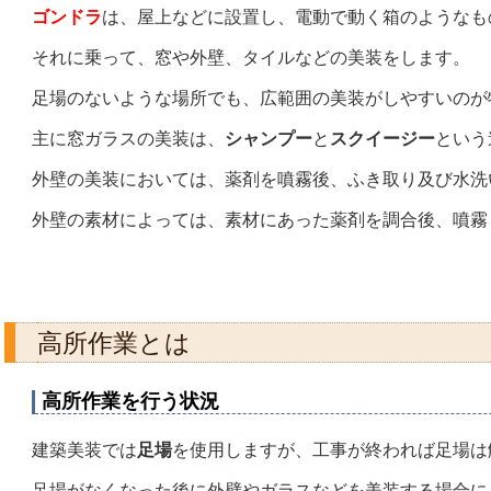
ゴンドラ
は、屋上などに設置し、電動で動く箱のようなも
それに
乗って、
窓や外壁、タイル
などの美装をします。
足場のないような場所でも、広範囲の美装がしやすいのが
主に窓ガラスの美装は、
シャンプー
と
スクイージー
という
外壁の美装においては、薬剤を噴霧後、ふき取り及び水洗
外壁の素材によっては、素材にあった薬剤を調合後、噴霧
高所作業とは
高所作業を行う状況
建築美装では
足場
を使用しますが、工事が終われば足場は
足場がなくなった後に外壁やガラスなどを美装する場合に