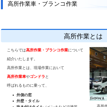
高所作業車・ブランコ作業
高所作業とは
こちらでは
高所作業・ブランコ作業
について
紹介いたします。
高所作業とは、現場作業において
高所作業車
や
ゴンドラ
と
呼ばれるものに乗って、
外側の窓
外壁・タイル
高所
吹き付けタイル
（ペンキなどで
塗装