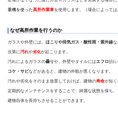
重機を使った
高所作業車
を使用します。
（場合によっては
なぜ高所作業を行うのか
ガラスや外壁には、
ほこりや排気ガス・
酸性雨・紫外線
な
次第に
汚れ
や
劣化
が起こります。
汚れによるガラスの
曇り
や、外壁やタイルには
エフロ
(白
コケ・サビ
などがあると、建物の外観が悪くなります。
汚れや劣化をそのまま放置しておけば、建物の
寿命
が短く
定期的なメンテナンスをすることで、綺麗な状態を保ち、
建物自体を長持ちさせることが
できます。