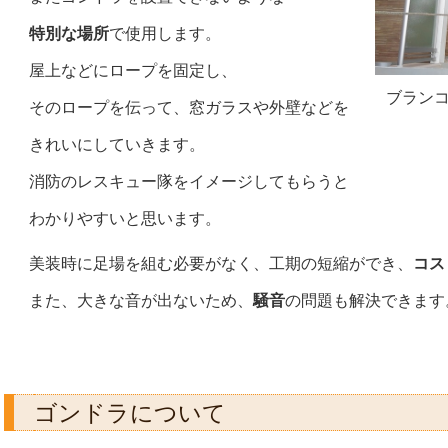
特別な場所
で使用します。
屋上などにロープを固定し、
ブラン
そのロープを
伝って、
窓ガラスや外壁などを
きれいにして
いきます。
消防のレスキュー隊を
イメージしてもらうと
わかりやすいと思います。
美装時に足場を組む必要がなく、工期の短縮ができ、
コス
また、大きな音が出ないため、
騒音
の問題も解決できます
ゴンドラについて