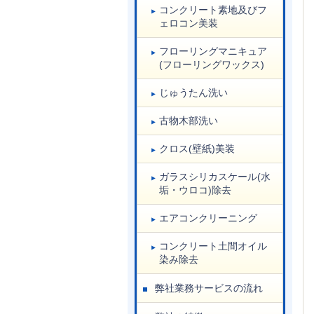
コンクリート素地及びフ
ェロコン美装
フローリングマニキュア
(フローリングワックス)
じゅうたん洗い
古物木部洗い
クロス(壁紙)美装
ガラスシリカスケール(水
垢・ウロコ)除去
エアコンクリーニング
コンクリート土間オイル
染み除去
弊社業務サービスの流れ