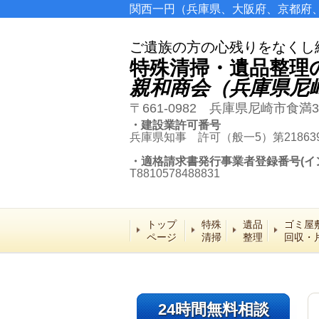
関西一円（兵庫県、大阪府、京都府
ご遺族の方の心残りをなくし
特殊清掃・遺品整理
親和商会（兵庫県尼
〒661-0982 兵庫県尼崎市食満3
・建設業許可番号
兵庫県知事 許可（般一5）第21863
・適格請求書発行事業者登録番号(イ
T8810578488831
トップ
特殊
遺品
ゴミ屋
ページ
清掃
整理
回収・
24時間無料相談