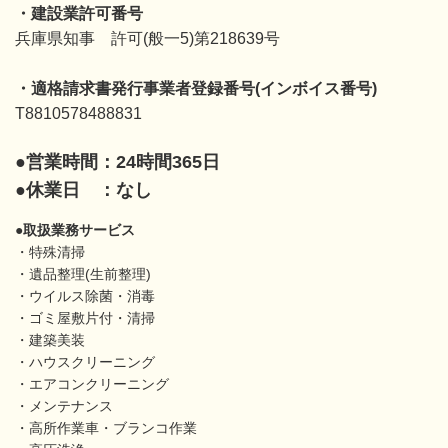
・建設業許可番号
兵庫県知事 許可(般一5)第218639号
・適格請求書発行事業者登録番号(インボイス番号)
T8810578488831
●営業時間：24時間365日
●
休業日 ：なし
●取扱業務サービス
・特殊清掃
・遺品整理(生前整理)
・ウイルス除菌・消毒
・ゴミ屋敷片付・清掃
・建築美装
・ハウスクリーニング
・エアコンクリーニング
・メンテナンス
・高所作業車・ブランコ作業