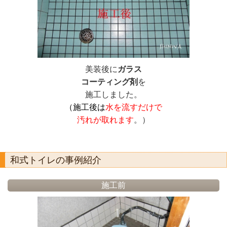
美装後に
ガラス
コーティング剤
を
施工しました。
（施工後は
水を流すだけで
汚れが取れます
。）
和式トイレの事例紹介
施工前