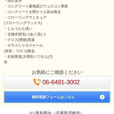
・高圧洗浄
・コンクリート素地及びフェロコン美装
・コンクリート土間オイル染み除去
・フローリングマニキュア
(フローリングワックス)
・じゅうたん洗い
・古物木部洗い(あく洗い)
・クロス(壁紙)美装
・ガラスシリカスケール
(水垢・ウロコ)除去
・石材美装(大理石バフ仕上げ)
等
お気軽にご相談ください
06-6491-3002
無料相談フォームはこちら
(c) 親和商会（兵庫県尼崎市）