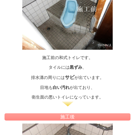
施工前の和式トイレです。
タイルには
黒ずみ
、
サビ
排水溝の周りには
が出ています。
目地も
白い汚れ
が出ており、
衛生面の
悪いトイレになっています。
施工後