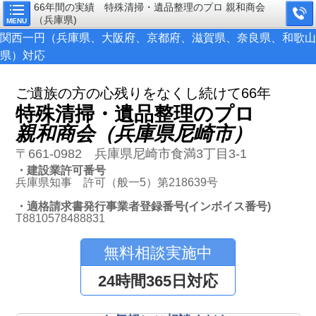
66年間の実績 特殊清掃・遺品整理のプロ 親和商会
（兵庫県)
MENU
関西一円（兵庫県、大阪府、京都府、滋賀県、奈良県、和歌山
県）対応
ご遺族の方の心残りをなくし続けて66年
特殊清掃・遺品整理のプロ
親和商会（兵庫県尼崎市）
〒661-0982 兵庫県尼崎市食満3丁目3-1
・建設業許可番号
兵庫県知事 許可（般一5）第218639号
・適格請求書発行事業者登録番号(インボイス番号)
T8810578488831
無料相談実施中
24時間365日対応